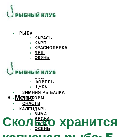
РЫБА
КАРАСЬ
КАРП
КРАСНОПЕРКА
ЛЕЩ
ОКУНЬ
ОСЕТР
ПЛОТВА
САЗАН
СОМ
ФОРЕЛЬ
ЩУКА
ЗИМНЯЯ РЫБАЛКА
Меню
ПРИКОРМ
СНАСТИ
КАЛЕНДАРЬ
ЗИМА
Сколько хранится
ВЕСНА
ЛЕТО
ОСЕНЬ