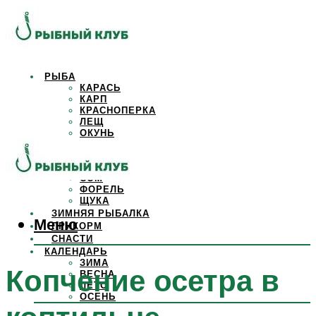
РЫБА
КАРАСЬ
КАРП
КРАСНОПЕРКА
ЛЕЩ
ОКУНЬ
ОСЕТР
ПЛОТВА
САЗАН
СОМ
ФОРЕЛЬ
ЩУКА
ЗИМНЯЯ РЫБАЛКА
Меню
ПРИКОРМ
СНАСТИ
КАЛЕНДАРЬ
ЗИМА
Копчение осетра в
ВЕСНА
ЛЕТО
ОСЕНЬ