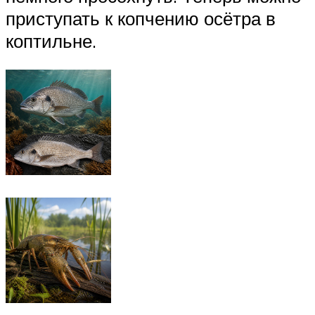
приступать к копчению осётра в
коптильне.