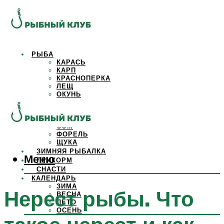
РЫБА
КАРАСЬ
КАРП
КРАСНОПЕРКА
ЛЕЩ
ОКУНЬ
ОСЕТР
ПЛОТВА
САЗАН
СОМ
ФОРЕЛЬ
ЩУКА
ЗИМНЯЯ РЫБАЛКА
Меню
ПРИКОРМ
СНАСТИ
КАЛЕНДАРЬ
ЗИМА
Нерест рыбы. Что
ВЕСНА
ЛЕТО
ОСЕНЬ