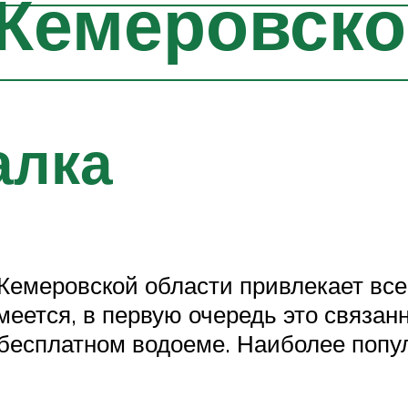
Кемеровско
алка
 Кемеровской области привлекает вс
еется, в первую очередь это связанн
 бесплатном водоеме. Наиболее попу