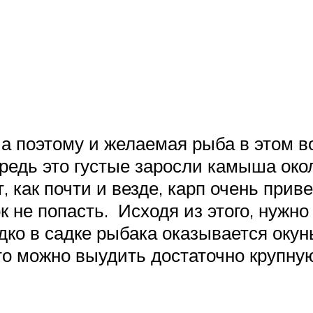
 а поэтому и желаемая рыба в этом 
едь это густые заросли камыша около
т, как почти и везде, карп очень при
к не попасть. Исходя из этого, нужно
ко в садке рыбака оказывается окунь
то можно выудить достаточно крупну