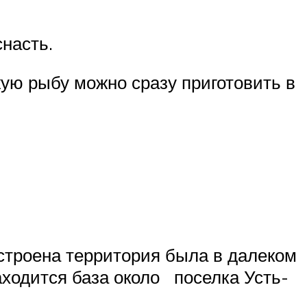
снасть.
жую рыбу можно сразу приготовить в
строена территория была в далеком
аходится база около поселка Усть-