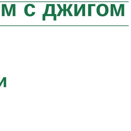
ом с джигом
и