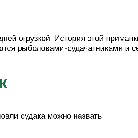
ней огрузкой. История этой приманк
ются рыболовами-судачатниками и се
к
овли судака можно назвать: