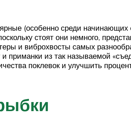
рные (особенно среди начинающих с
 поскольку стоят они немного, предс
стеры и виброхвосты самых разнообр
и приманки из так называемой «съед
ичества поклевок и улучшить процен
рыбки