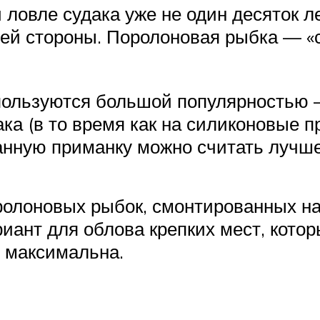
ловле судака уже не один десяток ле
шей стороны. Поролоновая рыбка — «
пользуются большой популярностью 
ака (в то время как на силиконовые 
данную приманку можно считать лучш
оролоновых рыбок, смонтированных на
ант для облова крепких мест, которы
 максимальна.