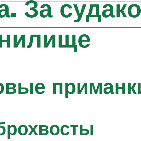
а. За судак
анилище
овые приманк
брохвосты