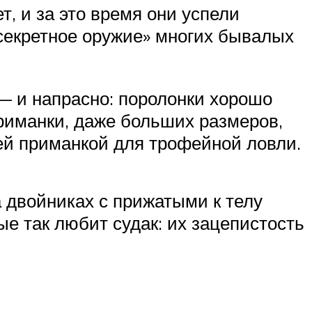
т, и за это время они успели
секретное оружие» многих бывалых
— и напрасно: поролонки хорошо
приманки, даже больших размеров,
ей приманкой для трофейной ловли.
 двойниках с прижатыми к телу
е так любит судак: их зацепистость