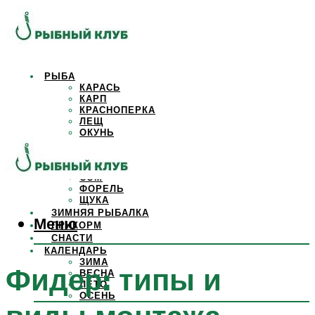
РЫБА
КАРАСЬ
КАРП
КРАСНОПЕРКА
ЛЕЩ
ОКУНЬ
ОСЕТР
ПЛОТВА
САЗАН
СОМ
ФОРЕЛЬ
ЩУКА
ЗИМНЯЯ РЫБАЛКА
Меню
ПРИКОРМ
СНАСТИ
КАЛЕНДАРЬ
ЗИМА
Фидер: типы и
ВЕСНА
ЛЕТО
ОСЕНЬ