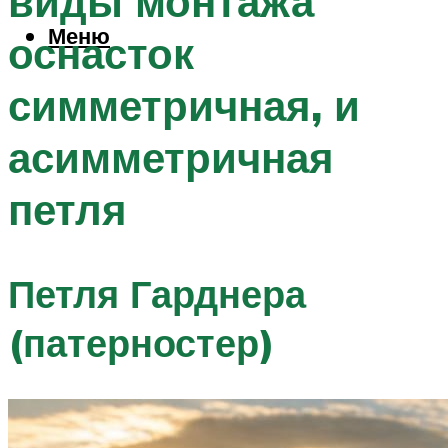
виды монтажа
Меню
оснасток
симметричная, и
асимметричная
петля
Петля Гарднера
(патерностер)