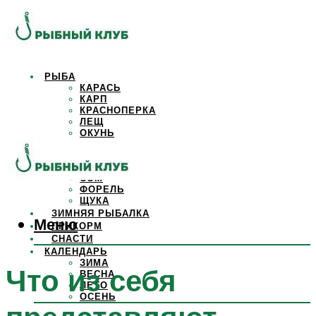
РЫБА
КАРАСЬ
КАРП
КРАСНОПЕРКА
ЛЕЩ
ОКУНЬ
ОСЕТР
ПЛОТВА
САЗАН
СОМ
ФОРЕЛЬ
ЩУКА
ЗИМНЯЯ РЫБАЛКА
Меню
ПРИКОРМ
СНАСТИ
КАЛЕНДАРЬ
ЗИМА
Что из себя
ВЕСНА
ЛЕТО
ОСЕНЬ