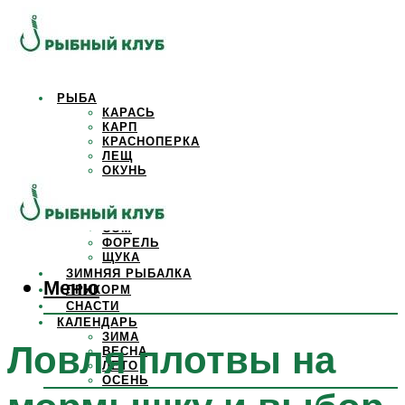
РЫБА
КАРАСЬ
КАРП
КРАСНОПЕРКА
ЛЕЩ
ОКУНЬ
ОСЕТР
ПЛОТВА
САЗАН
СОМ
ФОРЕЛЬ
ЩУКА
ЗИМНЯЯ РЫБАЛКА
Меню
ПРИКОРМ
СНАСТИ
КАЛЕНДАРЬ
ЗИМА
Ловля плотвы на
ВЕСНА
ЛЕТО
ОСЕНЬ