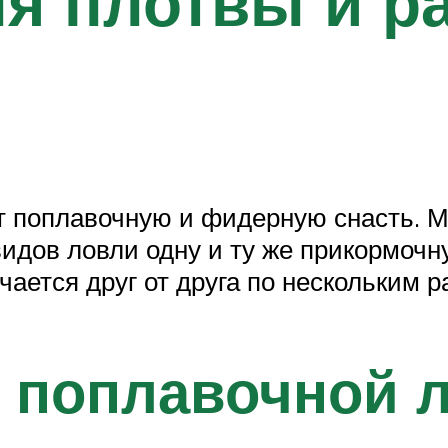
я плотвы и р
т поплавочную и фидерную снасть. 
видов ловли одну и ту же прикормочн
чается друг от друга по нескольким 
 поплавочной 