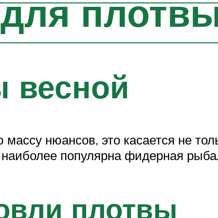
 для плотв
ы весной
массу нюансов, это касается не толь
а наиболее популярна фидерная рыба
овли плотвы