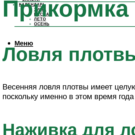
Прикормка
КАЛЕНДАРЬ
ЗИМА
ВЕСНА
ЛЕТО
ОСЕНЬ
Меню
Ловля плотв
Весенняя ловля плотвы имеет целую 
поскольку именно в этом время год
Наживка для л