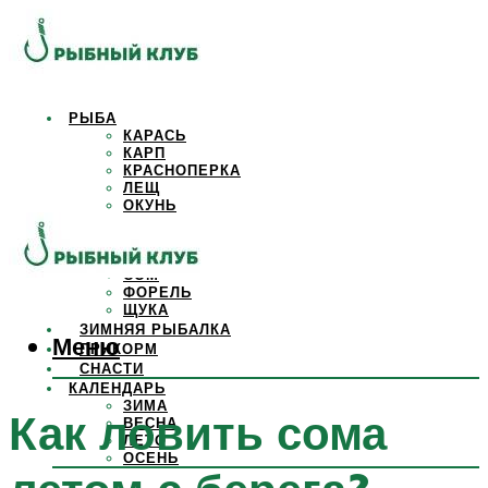
РЫБА
КАРАСЬ
КАРП
КРАСНОПЕРКА
ЛЕЩ
ОКУНЬ
ОСЕТР
ПЛОТВА
САЗАН
СОМ
ФОРЕЛЬ
ЩУКА
ЗИМНЯЯ РЫБАЛКА
Меню
ПРИКОРМ
СНАСТИ
КАЛЕНДАРЬ
ЗИМА
Как ловить сома
ВЕСНА
ЛЕТО
ОСЕНЬ