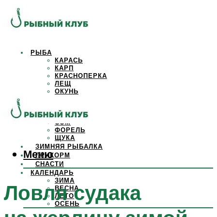
РЫБА
КАРАСЬ
КАРП
КРАСНОПЕРКА
ЛЕЩ
ОКУНЬ
ОСЕТР
ПЛОТВА
САЗАН
СОМ
ФОРЕЛЬ
ЩУКА
ЗИМНЯЯ РЫБАЛКА
Меню
ПРИКОРМ
СНАСТИ
КАЛЕНДАРЬ
ЗИМА
Ловля судака
ВЕСНА
ЛЕТО
ОСЕНЬ