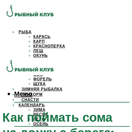
РЫБА
КАРАСЬ
КАРП
КРАСНОПЕРКА
ЛЕЩ
ОКУНЬ
ОСЕТР
ПЛОТВА
САЗАН
СОМ
ФОРЕЛЬ
ЩУКА
ЗИМНЯЯ РЫБАЛКА
Меню
ПРИКОРМ
СНАСТИ
КАЛЕНДАРЬ
ЗИМА
Как поймать сома
ВЕСНА
ЛЕТО
ОСЕНЬ