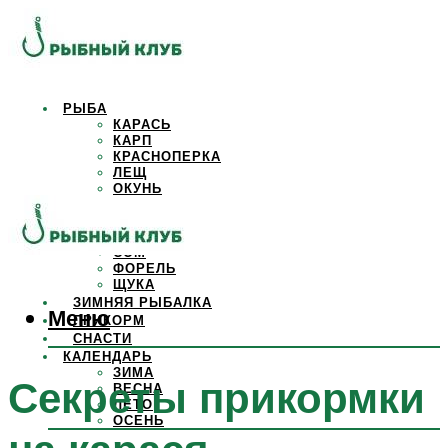
РЫБА
КАРАСЬ
КАРП
КРАСНОПЕРКА
ЛЕЩ
ОКУНЬ
ОСЕТР
ПЛОТВА
САЗАН
СОМ
ФОРЕЛЬ
ЩУКА
ЗИМНЯЯ РЫБАЛКА
Меню
ПРИКОРМ
СНАСТИ
КАЛЕНДАРЬ
ЗИМА
Секреты прикормки
ВЕСНА
ЛЕТО
ОСЕНЬ