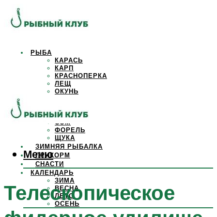
РЫБА
КАРАСЬ
КАРП
КРАСНОПЕРКА
ЛЕЩ
ОКУНЬ
ОСЕТР
ПЛОТВА
САЗАН
СОМ
ФОРЕЛЬ
ЩУКА
ЗИМНЯЯ РЫБАЛКА
Меню
ПРИКОРМ
СНАСТИ
КАЛЕНДАРЬ
ЗИМА
Телескопическое
ВЕСНА
ЛЕТО
ОСЕНЬ