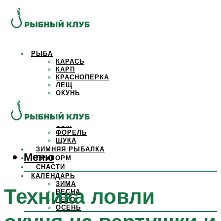
РЫБА
КАРАСЬ
КАРП
КРАСНОПЕРКА
ЛЕЩ
ОКУНЬ
ОСЕТР
ПЛОТВА
САЗАН
СОМ
ФОРЕЛЬ
ЩУКА
ЗИМНЯЯ РЫБАЛКА
Меню
ПРИКОРМ
СНАСТИ
КАЛЕНДАРЬ
ЗИМА
Техника ловли
ВЕСНА
ЛЕТО
ОСЕНЬ