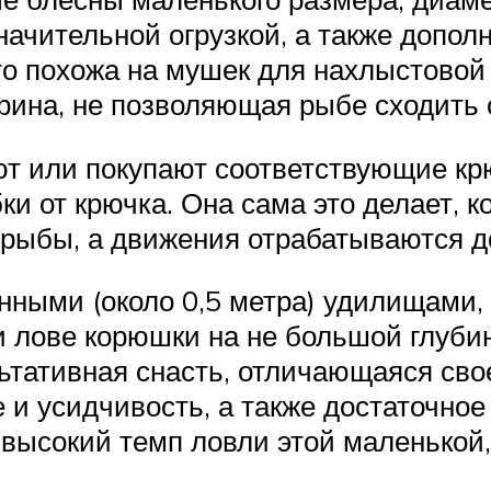
ачительной огрузкой, а также допол
то похожа на мушек для нахлыстовой
убрина, не позволяющая рыбе сходить 
ют или покупают соответствующие крю
и от крючка. Она сама это делает, ко
 рыбы, а движения отрабатываются д
ными (около 0,5 метра) удилищами, 
 лове корюшки на не большой глубин
ьтативная снасть, отличающаяся сво
е и усидчивость, а также достаточно
высокий темп ловли этой маленькой,