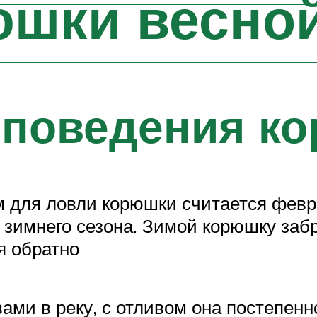
шки весной
 поведения к
 для ловли корюшки считается февра
 зимнего сезона. Зимой корюшку забр
я обратно
ми в реку, с отливом она постепенно