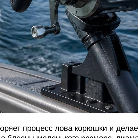
ряет процесс лова корюшки и делает
 блесны маленького размера, диамет