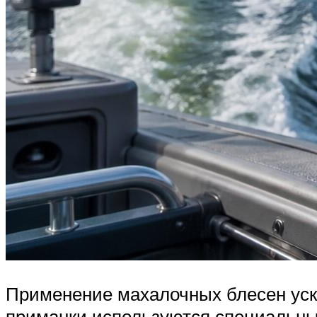
Применение махалочных блесен уско
приманки используются специальные