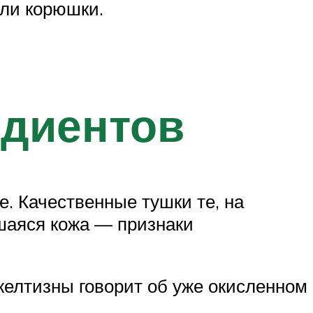
ли корюшки.
едиентов
. Качественные тушки те, на
вшаяся кожа — признаки
желтизны говорит об уже окисленном