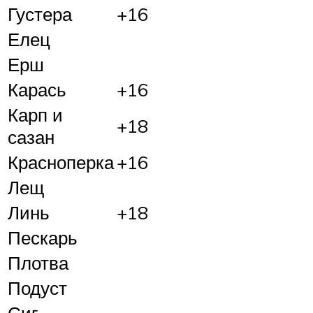
Густера
+16
Елец
Ерш
Карась
+16
Карп и
+18
сазан
Красноперка
+16
Лещ
Линь
+18
Пескарь
Плотва
Подуст
Сиг