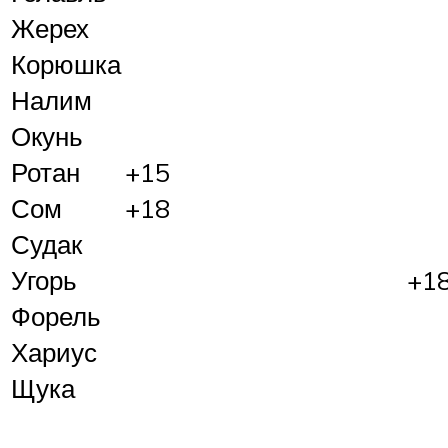
Жерех
Корюшка
Налим
Окунь
Ротан
+15
Сом
+18
Судак
Угорь
+1
Форель
Хариус
Щука