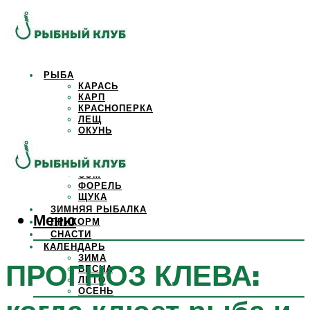
РЫБА
КАРАСЬ
КАРП
КРАСНОПЕРКА
ЛЕЩ
ОКУНЬ
ОСЕТР
ПЛОТВА
САЗАН
СОМ
ФОРЕЛЬ
ЩУКА
ЗИМНЯЯ РЫБАЛКА
Меню
ПРИКОРМ
СНАСТИ
КАЛЕНДАРЬ
ЗИМА
ПРОГНОЗ КЛЕВА:
ВЕСНА
ЛЕТО
ОСЕНЬ