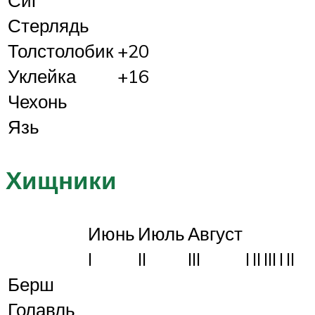
Стерлядь
Толстолобик
+20
Уклейка
+16
Чехонь
Язь
Хищники
Июнь
Июль
Август
I
II
III
I
II
III
I
II
Берш
Голавль