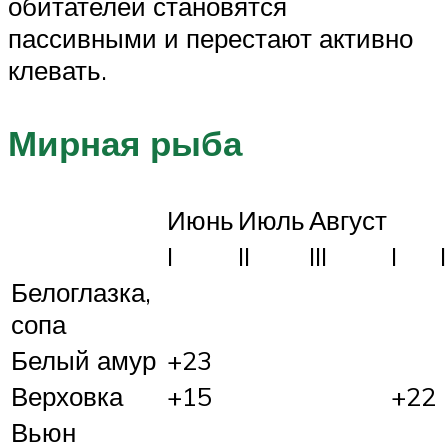
обитателей становятся
пассивными и перестают активно
клевать.
Мирная рыба
Июнь
Июль
Август
I
II
III
I
I
Белоглазка,
сопа
Белый амур
+23
Верховка
+15
+22
Вьюн