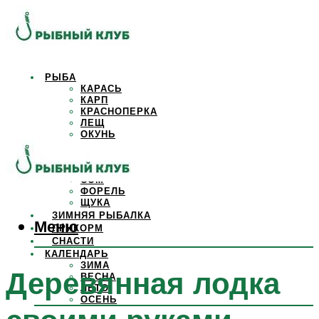
РЫБА
КАРАСЬ
КАРП
КРАСНОПЕРКА
ЛЕЩ
ОКУНЬ
ОСЕТР
ПЛОТВА
САЗАН
СОМ
ФОРЕЛЬ
ЩУКА
ЗИМНЯЯ РЫБАЛКА
Меню
ПРИКОРМ
СНАСТИ
КАЛЕНДАРЬ
ЗИМА
Деревянная лодка
ВЕСНА
ЛЕТО
ОСЕНЬ