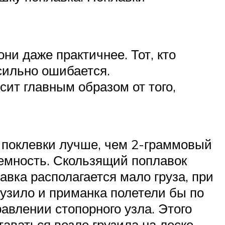
ни даже практичнее. Тот, кто
сильно ошибается.
сит главным образом от того,
т поклевки лучше, чем 2-граммовый
дъемность. Скользящий поплавок
авка располагается мало груза, при
грузило и приманка полетели бы по
равлении стопорного узла. Этого
аваться возле грузила на леске.