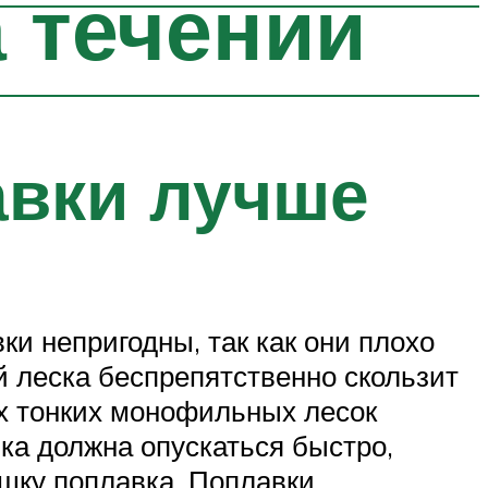
 течении
авки лучше
и непригодны, так как они плохо
й леска беспрепятственно скользит
их тонких монофильных лесок
нка должна опускаться быстро,
ушку поплавка. Поплавки