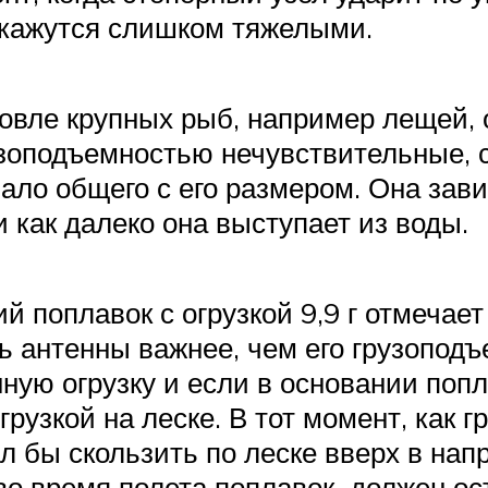
 окажутся слишком тяжелыми.
овле крупных рыб, например лещей, о
рузоподъемностью нечувствительные, 
ло общего с его размером. Она зави
и как далеко она выступает из воды.
й поплавок с огрузкой 9,9 г отмечае
сть антенны важнее, чем его грузопо
ую огрузку и если в основании попл
грузкой на леске. В тот момент, как 
л бы скользить по леске вверх в нап
 во время полета поплавок должен ост