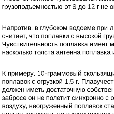
грузоподъемностью от 8 до 12 г не
Напротив, в глубоком водоеме при л
считает, что поплавки с высокой г
Чувствительность поплавка имеет ма
насколько толста антенна поплавка 
К примеру, 10-граммовый скользящи
поплавок с огрузкой 1,5 г. Плавуче
должен иметь достаточную собственн
забросе он не полетит синхронно с о
воздуху, неогруженный поплавок ста
нельзя допускать ни в коем случае: