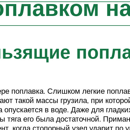
плавком на
льзящие попл
е поплавка. Слишком легкие поплавк
ают такой массы грузила, при которо
а опускается в воде. Даже для гладк
обы тяга его была достаточной. Прима
т, когда стопорный узел ударит по 