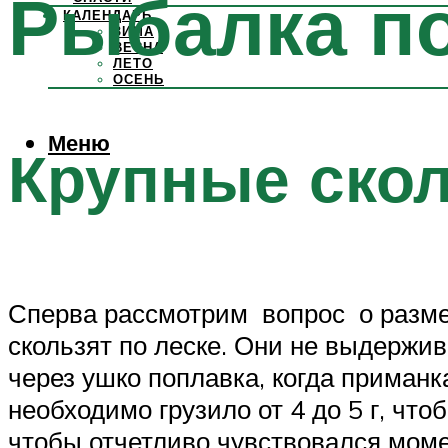
Рыбалка по
КАЛЕНДАРЬ
ЗИМА
ВЕСНА
ЛЕТО
ОСЕНЬ
Меню
Крупные ско
Сперва рассмотрим вопрос о размер
скользят по леске. Они не выдержив
через ушко поплавка, когда приманк
необходимо грузило от 4 до 5 г, чт
чтобы отчетливо чувствовался момен