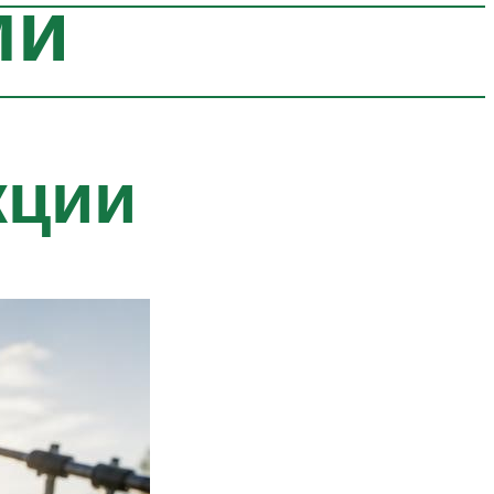
ми
кции