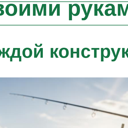
воими рука
ждой констру