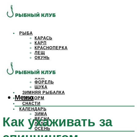
РЫБА
КАРАСЬ
КАРП
КРАСНОПЕРКА
ЛЕЩ
ОКУНЬ
ОСЕТР
ПЛОТВА
САЗАН
СОМ
ФОРЕЛЬ
ЩУКА
ЗИМНЯЯ РЫБАЛКА
Меню
ПРИКОРМ
СНАСТИ
КАЛЕНДАРЬ
ЗИМА
Как ухаживать за
ВЕСНА
ЛЕТО
ОСЕНЬ