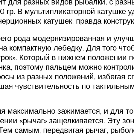
т для разных видов рыбалки, с разн
60 гр. В мультипликаторной катушке
рционных катушек, правда конструк
оего рода модернизированная и улу
на компактную лебедку. Для того чт
урок». Который в нижнем положении 
анка, поэтому пальцем можно контрол
росы из разных положений, избегая с
чшая чувствительность по тактильны
я максимально зажимается, и для то
ении «рычаг» защелкивается. Эту зо
 Тем самым, передвигая рычаг, рыбол