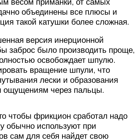
ым весом приманки, от самых
 удачно объединены все плюсы и
ция такой катушки более сложная.
чшенная версия инерционной
обы заброс было производить проще,
полностью освобождает шпулю.
ировать вращение шпули, что
путывания лески и образования
м ощущениям через пальцы.
го чтобы фрикцион сработал надо
ну обычно используют при
ов сам для себя найдет свою