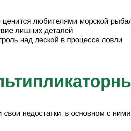
о ценится любителями морской рыба
ствие лишних деталей
троль над леской в процессе ловли
льтипликаторны
и свои недостатки, в основном с ни