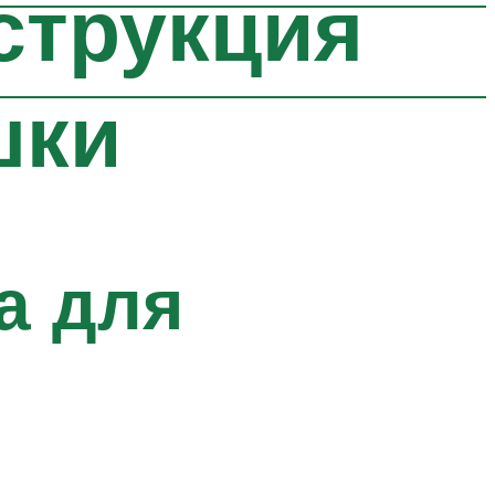
струкция
шки
а для