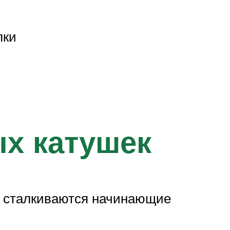
лки
х катушек
ми сталкиваются начинающие