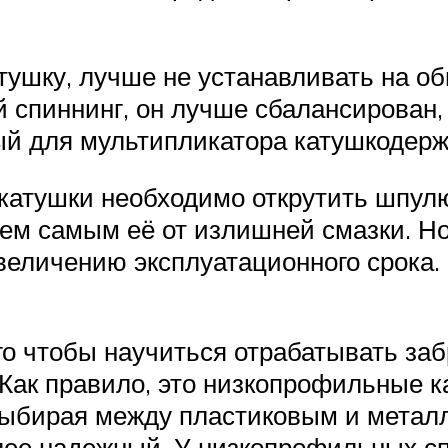
ушку, лучше не устанавливать на обы
 спиннинг, он лучше сбалансирован,
ый для мультипликатора катушкодерж
катушки необходимо открутить шпул
тем самым её от излишней смазки. Н
увеличению эксплуатационного срока
 чтобы научиться отрабатывать заб
Как правило, это низкопрофильные ка
ыбирая между пластиковым и металл
олее надежный. У низкопрофильных 