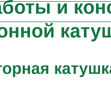
боты и кон
онной кату
орная катушк