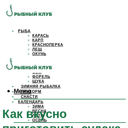
РЫБА
КАРАСЬ
КАРП
КРАСНОПЕРКА
ЛЕЩ
ОКУНЬ
ОСЕТР
ПЛОТВА
САЗАН
СОМ
ФОРЕЛЬ
ЩУКА
ЗИМНЯЯ РЫБАЛКА
Меню
ПРИКОРМ
СНАСТИ
КАЛЕНДАРЬ
ЗИМА
Как вкусно
ВЕСНА
ЛЕТО
ОСЕНЬ