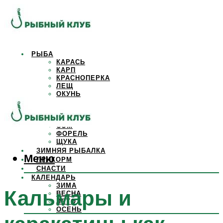
РЫБА
КАРАСЬ
КАРП
КРАСНОПЕРКА
ЛЕЩ
ОКУНЬ
ОСЕТР
ПЛОТВА
САЗАН
СОМ
ФОРЕЛЬ
ЩУКА
ЗИМНЯЯ РЫБАЛКА
Меню
ПРИКОРМ
СНАСТИ
КАЛЕНДАРЬ
ЗИМА
Кальмары и
ВЕСНА
ЛЕТО
ОСЕНЬ