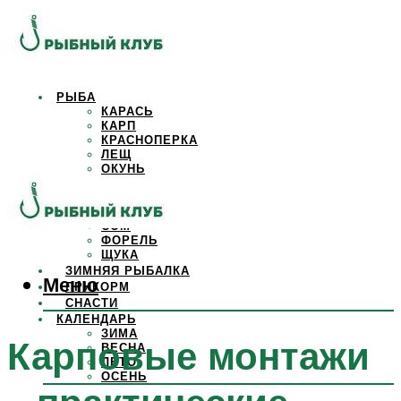
РЫБА
КАРАСЬ
КАРП
КРАСНОПЕРКА
ЛЕЩ
ОКУНЬ
ОСЕТР
ПЛОТВА
САЗАН
СОМ
ФОРЕЛЬ
ЩУКА
ЗИМНЯЯ РЫБАЛКА
Меню
ПРИКОРМ
СНАСТИ
КАЛЕНДАРЬ
ЗИМА
Карповые монтажи
ВЕСНА
ЛЕТО
ОСЕНЬ