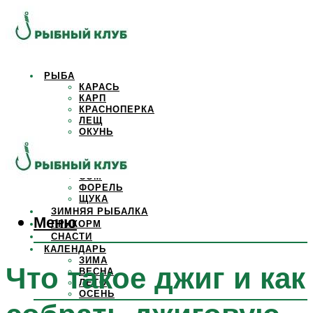
РЫБА
КАРАСЬ
КАРП
КРАСНОПЕРКА
ЛЕЩ
ОКУНЬ
ОСЕТР
ПЛОТВА
САЗАН
СОМ
ФОРЕЛЬ
ЩУКА
ЗИМНЯЯ РЫБАЛКА
Меню
ПРИКОРМ
СНАСТИ
КАЛЕНДАРЬ
ЗИМА
Что такое джиг и как
ВЕСНА
ЛЕТО
ОСЕНЬ