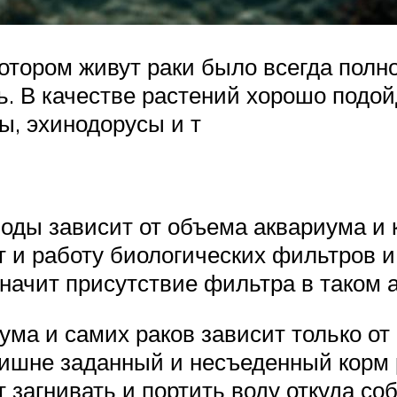
котором живут раки было всегда полн
сь. В качестве растений хорошо подо
ы, эхинодорусы и т
оды зависит от объема аквариума и 
 и работу биологических фильтров и,
ачит присутствие фильтра в таком а
ма и самих раков зависит только от
Лишне заданный и несъеденный корм р
 загнивать и портить воду откуда со