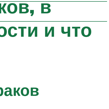
ков, в
сти и что
раков