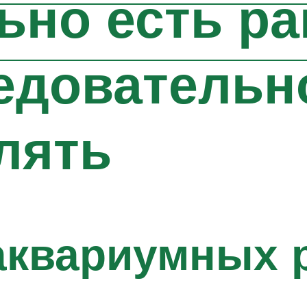
ьно есть ра
едовательно
лять
аквариумных 