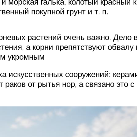
я и морская галька, колотый красный
венный покупной грунт и т. п.
рневых растений очень важно. Дело 
тения, а корни препятствуют обвалу 
ым укромным
ка искусственных сооружений: керами
ит раков от рытья нор, а связано это