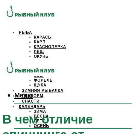
РЫБА
КАРАСЬ
КАРП
КРАСНОПЕРКА
ЛЕЩ
ОКУНЬ
ОСЕТР
ПЛОТВА
САЗАН
СОМ
ФОРЕЛЬ
ЩУКА
ЗИМНЯЯ РЫБАЛКА
Меню
ПРИКОРМ
СНАСТИ
КАЛЕНДАРЬ
ЗИМА
В чем отличие
ВЕСНА
ЛЕТО
ОСЕНЬ