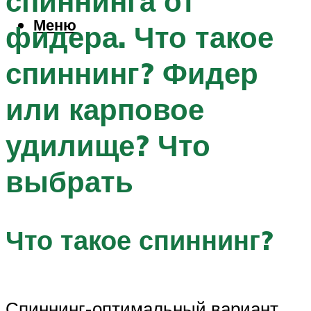
спиннинга от
Меню
фидера. Что такое
спиннинг? Фидер
или карповое
удилище? Что
выбрать
Что такое спиннинг?
Спиннинг-оптимальный вариант