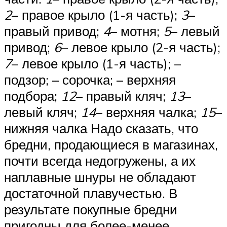
2
– правое крыло (1-я часть);
3
–
правый привод;
4
– мотня;
5
– левый
привод;
6
– левое крыло (2-я часть);
7
– левое крыло (1-я часть); –
подзор; – сорочка; – верхняя
подбора;
12
– правый кляч;
13
–
левый кляч;
14
– верхняя чалка;
15
–
нижняя чалка Надо сказать, что
бредни, продающиеся в магазинах,
почти всегда недогружены, а их
наплавные шнуры не обладают
достаточной плавучестью. В
результате покупные бредни
пригодны для более-менее