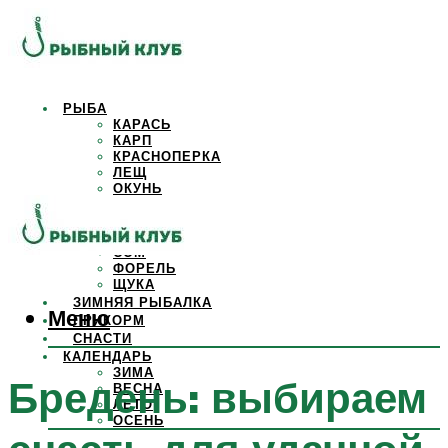
РЫБА
КАРАСЬ
КАРП
КРАСНОПЕРКА
ЛЕЩ
ОКУНЬ
ОСЕТР
ПЛОТВА
САЗАН
СОМ
ФОРЕЛЬ
ЩУКА
ЗИМНЯЯ РЫБАЛКА
Меню
ПРИКОРМ
СНАСТИ
КАЛЕНДАРЬ
ЗИМА
Бредень: выбираем
ВЕСНА
ЛЕТО
ОСЕНЬ