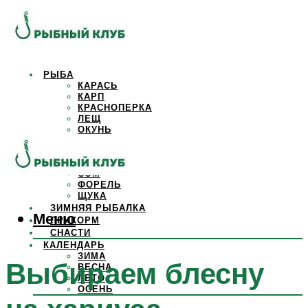
РЫБА
КАРАСЬ
КАРП
КРАСНОПЕРКА
ЛЕЩ
ОКУНЬ
ОСЕТР
ПЛОТВА
САЗАН
СОМ
ФОРЕЛЬ
ЩУКА
ЗИМНЯЯ РЫБАЛКА
Меню
ПРИКОРМ
СНАСТИ
КАЛЕНДАРЬ
ЗИМА
Выбираем блесну
ВЕСНА
ЛЕТО
ОСЕНЬ