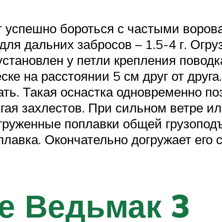
ет успешно бороться с частыми воров
для дальних забросов – 1.5-4 г. Огру
установлен у петли крепления поводка
е на расстоянии 5 см друг от друга. 
ть. Такая оснастка одновременно по
егая захлестов. При сильном ветре и
груженные поплавки общей грузоподъ
лавка. Окончательно догружает его св
е Ведьмак 3