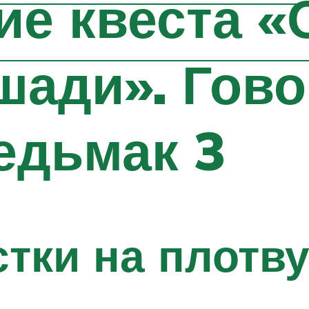
е квеста «
шади». Гов
едьмак 3
стки на плотв