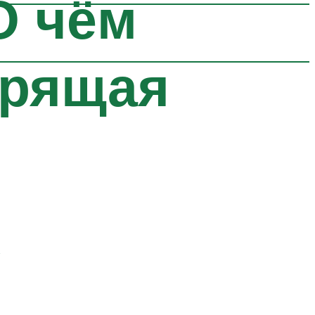
О чём
орящая
у