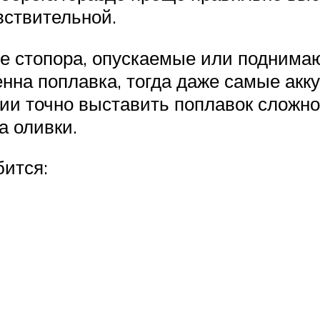
вствительной.
е стопора, опускаемые или поднимаю
енна поплавка, тогда даже самые акк
и точно выставить поплавок сложно 
а оливки.
бится: