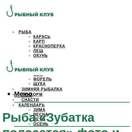
РЫБА
КАРАСЬ
КАРП
КРАСНОПЕРКА
ЛЕЩ
ОКУНЬ
ОСЕТР
ПЛОТВА
САЗАН
СОМ
ФОРЕЛЬ
ЩУКА
ЗИМНЯЯ РЫБАЛКА
Меню
ПРИКОРМ
СНАСТИ
КАЛЕНДАРЬ
ЗИМА
Рыба «Зубатка
ВЕСНА
ЛЕТО
ОСЕНЬ