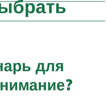
выбрать
нарь для
внимание?