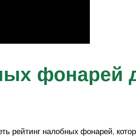
ных фонарей д
еть рейтинг налобных фонарей, кото