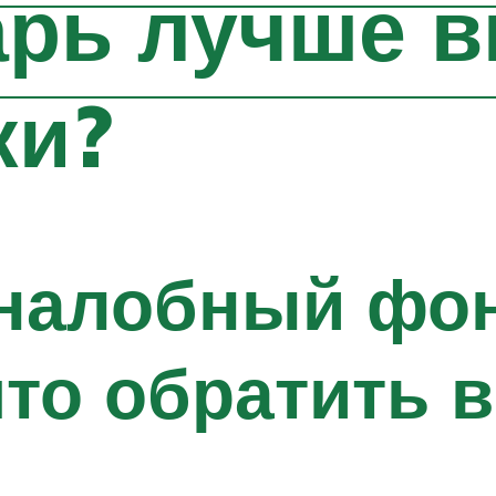
арь лучше 
ки?
 налобный фо
что обратить 