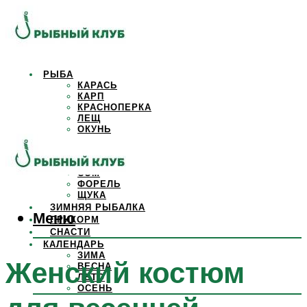
РЫБА
КАРАСЬ
КАРП
КРАСНОПЕРКА
ЛЕЩ
ОКУНЬ
ОСЕТР
ПЛОТВА
САЗАН
СОМ
ФОРЕЛЬ
ЩУКА
ЗИМНЯЯ РЫБАЛКА
Меню
ПРИКОРМ
СНАСТИ
КАЛЕНДАРЬ
ЗИМА
Женский костюм
ВЕСНА
ЛЕТО
ОСЕНЬ