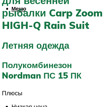
для весенней
Меню
рыбалки Carp Zoom
HIGH-Q Rain Suit
Летняя одежда
Полукомбинезон
Nordman ПС 15 ПК
Плюсы
Низкая цена