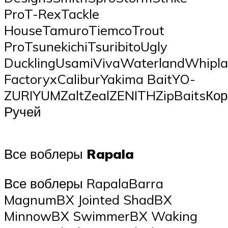
ProT-RexTackle
HouseTamuroTiemcoTrout
ProTsunekichiTsuribitoUgly
DucklingUsamiVivaWaterlandWhipl
FactoryxCaliburYakima BaitYO-
ZURIYUMZaltZealZENITHZipBaitsК
Ручей
Все воблеры
Rapala
Все воблеры RapalaBarra
MagnumBX Jointed ShadBX
MinnowBX SwimmerBX Waking