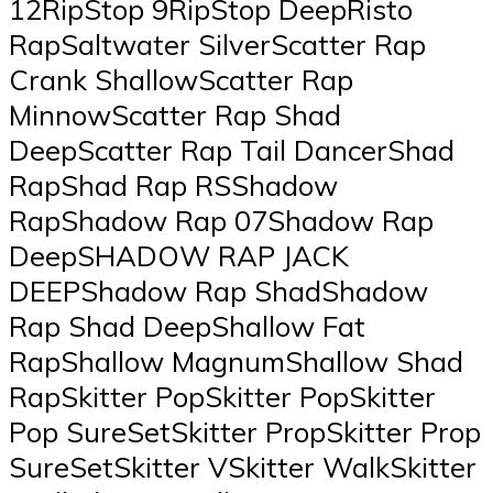
12RipStop 9RipStop DeepRisto
RapSaltwater SilverScatter Rap
Crank ShallowScatter Rap
MinnowScatter Rap Shad
DeepScatter Rap Tail DancerShad
RapShad Rap RSShadow
RapShadow Rap 07Shadow Rap
DeepSHADOW RAP JACK
DEEPShadow Rap ShadShadow
Rap Shad DeepShallow Fat
RapShallow MagnumShallow Shad
RapSkitter PopSkitter PopSkitter
Pop SureSetSkitter PropSkitter Prop
SureSetSkitter VSkitter WalkSkitter