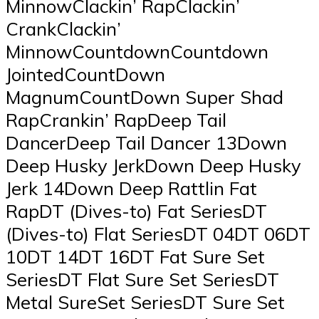
MinnowClackin’ RapClackin’
CrankClackin’
MinnowCountdownCountdown
JointedCountDown
MagnumCountDown Super Shad
RapCrankin’ RapDeep Tail
DancerDeep Tail Dancer 13Down
Deep Husky JerkDown Deep Husky
Jerk 14Down Deep Rattlin Fat
RapDT (Dives-to) Fat SeriesDT
(Dives-to) Flat SeriesDT 04DT 06DT
10DT 14DT 16DT Fat Sure Set
SeriesDT Flat Sure Set SeriesDT
Metal SureSet SeriesDT Sure Set