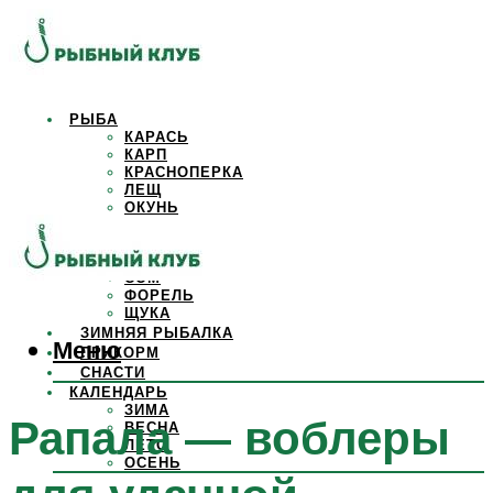
РЫБА
КАРАСЬ
КАРП
КРАСНОПЕРКА
ЛЕЩ
ОКУНЬ
ОСЕТР
ПЛОТВА
САЗАН
СОМ
ФОРЕЛЬ
ЩУКА
ЗИМНЯЯ РЫБАЛКА
Меню
ПРИКОРМ
СНАСТИ
КАЛЕНДАРЬ
ЗИМА
Рапала — воблеры
ВЕСНА
ЛЕТО
ОСЕНЬ