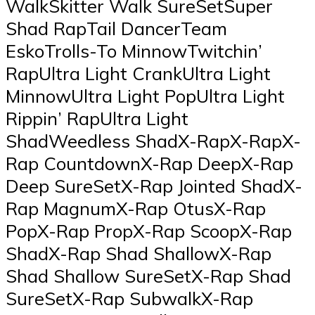
WalkSkitter Walk SureSetSuper
Shad RapTail DancerTeam
EskoTrolls-To MinnowTwitchin’
RapUltra Light CrankUltra Light
MinnowUltra Light PopUltra Light
Rippin’ RapUltra Light
ShadWeedless ShadX-RapX-RapX-
Rap CountdownX-Rap DeepX-Rap
Deep SureSetX-Rap Jointed ShadX-
Rap MagnumX-Rap OtusX-Rap
PopX-Rap PropX-Rap ScoopX-Rap
ShadX-Rap Shad ShallowX-Rap
Shad Shallow SureSetX-Rap Shad
SureSetX-Rap SubwalkX-Rap