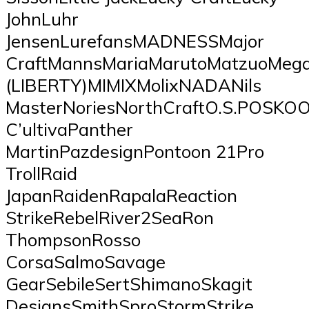
JohnLuhr
JensenLurefansMADNESSMajor
CraftMannsMariaMarutoMatzuoMe
(LIBERTY)MIMIXMolixNADANils
MasterNoriesNorthCraftO.S.POSKO
C’ultivaPanther
MartinPazdesignPontoon 21Pro
TrollRaid
JapanRaidenRapalaReaction
StrikeRebelRiver2SeaRon
ThompsonRosso
CorsaSalmoSavage
GearSebileSertShimanoSkagit
DesignsSmithSproStormStrike