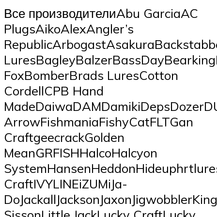
Все производителиAbu GarciaAC
PlugsAikoAlexAngler’s
RepublicArbogastAsakuraBackstabb
LuresBagleyBalzerBassDayBearking
FoxBomberBrads LuresCotton
CordellCPB Hand
MadeDaiwaDAMDamikiDepsDozerDU
ArrowFishmaniaFishyCatFLTGan
CraftgeecrackGolden
MeanGRFISHHalcoHalcyon
SystemHansenHeddonHideuphrtlure
CraftIVYLINEiZUMiJa-
DoJackallJacksonJaxonJigwobblerKi
SissonLittle JackLucky CraftLucky