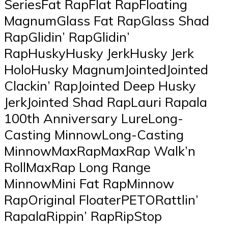
SeriesFat RapFlat RapFloating
MagnumGlass Fat RapGlass Shad
RapGlidin’ RapGlidin’
RapHuskyHusky JerkHusky Jerk
HoloHusky MagnumJointedJointed
Clackin’ RapJointed Deep Husky
JerkJointed Shad RapLauri Rapala
100th Anniversary LureLong-
Casting MinnowLong-Casting
MinnowMaxRapMaxRap Walk’n
RollMaxRap Long Range
MinnowMini Fat RapMinnow
RapOriginal FloaterPETORattlin’
RapalaRippin’ RapRipStop