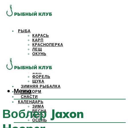
РЫБА
КАРАСЬ
КАРП
КРАСНОПЕРКА
ЛЕЩ
ОКУНЬ
ОСЕТР
ПЛОТВА
САЗАН
СОМ
ФОРЕЛЬ
ЩУКА
ЗИМНЯЯ РЫБАЛКА
Меню
ПРИКОРМ
СНАСТИ
КАЛЕНДАРЬ
ЗИМА
Воблер Jaxon
ВЕСНА
ЛЕТО
ОСЕНЬ