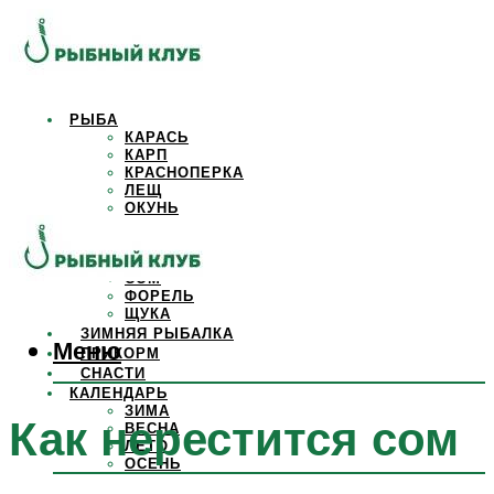
РЫБА
КАРАСЬ
КАРП
КРАСНОПЕРКА
ЛЕЩ
ОКУНЬ
ОСЕТР
ПЛОТВА
САЗАН
СОМ
ФОРЕЛЬ
ЩУКА
ЗИМНЯЯ РЫБАЛКА
Меню
ПРИКОРМ
СНАСТИ
КАЛЕНДАРЬ
ЗИМА
Как нерестится сом
ВЕСНА
ЛЕТО
ОСЕНЬ