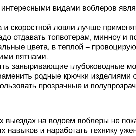
интересными видами воблеров являю
а и скоростной ловли лучше применя
адо отдавать топвотерам, минноу и 
альные цвета, в теплой – провоцирую
ими пятнами.
ять заныривающие глубоководные мод
заменить родные крючки изделиями 
ользовать прозрачные и полупрозра
ых выездах на водоем воблеры не по
 навыков и наработать технику уже