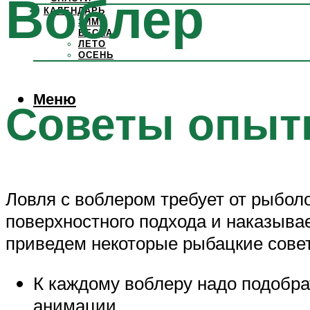
Воблер
КАЛЕНДАРЬ
ЗИМА
ВЕСНА
ЛЕТО
ОСЕНЬ
Меню
Советы опыт
Ловля с воблером требует от рыбол
поверхностного подхода и наказыва
приведем некоторые рыбацкие сове
К каждому воблеру надо подобра
анимации.