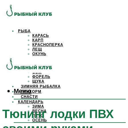
РЫБА
КАРАСЬ
КАРП
КРАСНОПЕРКА
ЛЕЩ
ОКУНЬ
ОСЕТР
ПЛОТВА
САЗАН
СОМ
ФОРЕЛЬ
ЩУКА
ЗИМНЯЯ РЫБАЛКА
Меню
ПРИКОРМ
СНАСТИ
КАЛЕНДАРЬ
ЗИМА
Тюнинг лодки ПВХ
ВЕСНА
ЛЕТО
ОСЕНЬ