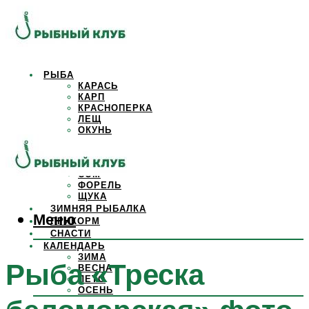
РЫБА
КАРАСЬ
КАРП
КРАСНОПЕРКА
ЛЕЩ
ОКУНЬ
ОСЕТР
ПЛОТВА
САЗАН
СОМ
ФОРЕЛЬ
ЩУКА
ЗИМНЯЯ РЫБАЛКА
Меню
ПРИКОРМ
СНАСТИ
КАЛЕНДАРЬ
ЗИМА
Рыба «Треска
ВЕСНА
ЛЕТО
ОСЕНЬ