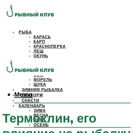
РЫБА
КАРАСЬ
КАРП
КРАСНОПЕРКА
ЛЕЩ
ОКУНЬ
ОСЕТР
ПЛОТВА
САЗАН
СОМ
ФОРЕЛЬ
ЩУКА
ЗИМНЯЯ РЫБАЛКА
Меню
ПРИКОРМ
СНАСТИ
КАЛЕНДАРЬ
ЗИМА
Термоклин, его
ВЕСНА
ЛЕТО
ОСЕНЬ