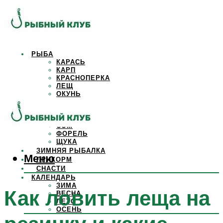
РЫБА
КАРАСЬ
КАРП
КРАСНОПЕРКА
ЛЕЩ
ОКУНЬ
ОСЕТР
ПЛОТВА
САЗАН
СОМ
ФОРЕЛЬ
ЩУКА
ЗИМНЯЯ РЫБАЛКА
Меню
ПРИКОРМ
СНАСТИ
КАЛЕНДАРЬ
ЗИМА
Как ловить леща на
ВЕСНА
ЛЕТО
ОСЕНЬ