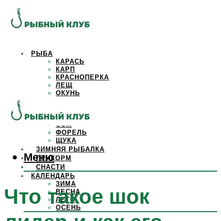
РЫБА
КАРАСЬ
КАРП
КРАСНОПЕРКА
ЛЕЩ
ОКУНЬ
ОСЕТР
ПЛОТВА
САЗАН
СОМ
ФОРЕЛЬ
ЩУКА
ЗИМНЯЯ РЫБАЛКА
Меню
ПРИКОРМ
СНАСТИ
КАЛЕНДАРЬ
ЗИМА
Что такое шок
ВЕСНА
ЛЕТО
ОСЕНЬ