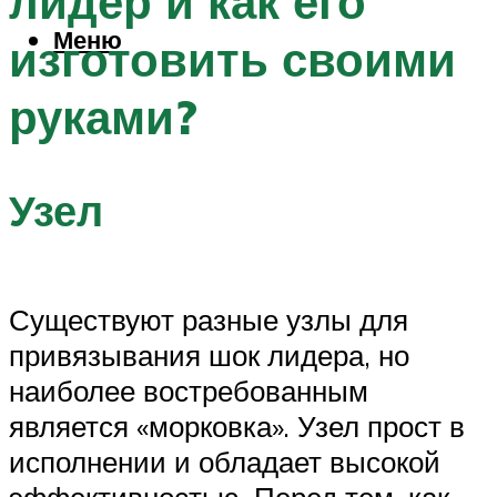
лидер и как его
Меню
изготовить своими
руками?
Узел
Существуют разные узлы для
привязывания шок лидера, но
наиболее востребованным
является «морковка». Узел прост в
исполнении и обладает высокой
эффективностью. Перед тем, как