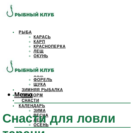
РЫБА
КАРАСЬ
КАРП
КРАСНОПЕРКА
ЛЕЩ
ОКУНЬ
ОСЕТР
ПЛОТВА
САЗАН
СОМ
ФОРЕЛЬ
ЩУКА
ЗИМНЯЯ РЫБАЛКА
Меню
ПРИКОРМ
СНАСТИ
КАЛЕНДАРЬ
ЗИМА
Снасти для ловли
ВЕСНА
ЛЕТО
ОСЕНЬ