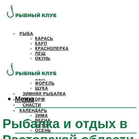
РЫБА
КАРАСЬ
КАРП
КРАСНОПЕРКА
ЛЕЩ
ОКУНЬ
ОСЕТР
ПЛОТВА
САЗАН
СОМ
ФОРЕЛЬ
ЩУКА
ЗИМНЯЯ РЫБАЛКА
Меню
ПРИКОРМ
СНАСТИ
КАЛЕНДАРЬ
ЗИМА
Рыбалка и отдых в
ВЕСНА
ЛЕТО
ОСЕНЬ