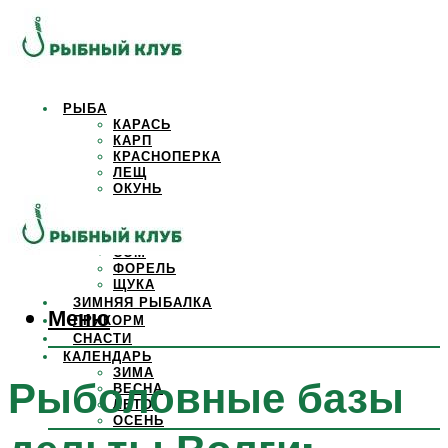
РЫБА
КАРАСЬ
КАРП
КРАСНОПЕРКА
ЛЕЩ
ОКУНЬ
ОСЕТР
ПЛОТВА
САЗАН
СОМ
ФОРЕЛЬ
ЩУКА
ЗИМНЯЯ РЫБАЛКА
Меню
ПРИКОРМ
СНАСТИ
КАЛЕНДАРЬ
ЗИМА
Рыболовные базы
ВЕСНА
ЛЕТО
ОСЕНЬ