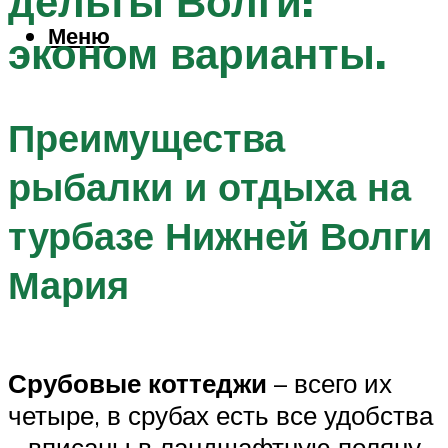
дельты Волги:
Меню
эконом варианты.
Преимущества
рыбалки и отдыха на
турбазе Нижней Волги
Мария
Срубовые коттеджи
– всего их
четыре, в срубах есть все удобства
– вписаны в ландшафтную поляну,