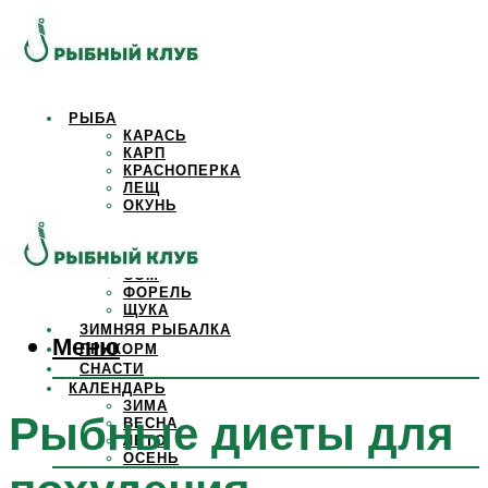
РЫБА
КАРАСЬ
КАРП
КРАСНОПЕРКА
ЛЕЩ
ОКУНЬ
ОСЕТР
ПЛОТВА
САЗАН
СОМ
ФОРЕЛЬ
ЩУКА
ЗИМНЯЯ РЫБАЛКА
Меню
ПРИКОРМ
СНАСТИ
КАЛЕНДАРЬ
ЗИМА
Рыбные диеты для
ВЕСНА
ЛЕТО
ОСЕНЬ