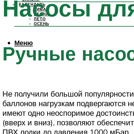
Насосы дл
КАЛЕНДАРЬ
ЗИМА
ВЕСНА
ЛЕТО
ОСЕНЬ
Меню
Ручные насо
Не получили большой популярности 
баллонов нагрузкам подвергаются не
имеют одно неоспоримое достоинство
(вверх и вниз), позволяют обеспеч
ПВХ лодки до давления 1000 мБар.