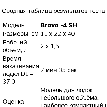
Сводная таблица результатов теста 
Модель
Bravo -4 SH
Размеры, см
11 х 22 х 40
Рабочий
2 х 1,5
объём, л
Время
накачивания
7 мин 35 сек
лодки DL –
37 0
Модель для лодок
небольшого объёма,
Оценка
наиболее компактный 