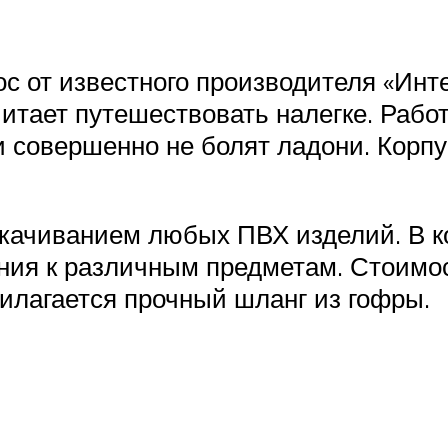
с от известного производителя «Инт
читает путешествовать налегке. Рабо
и совершенно не болят ладони. Корпу
акачиванием любых ПВХ изделий. В к
ния к различным предметам. Стоимос
рилагается прочный шланг из гофры.