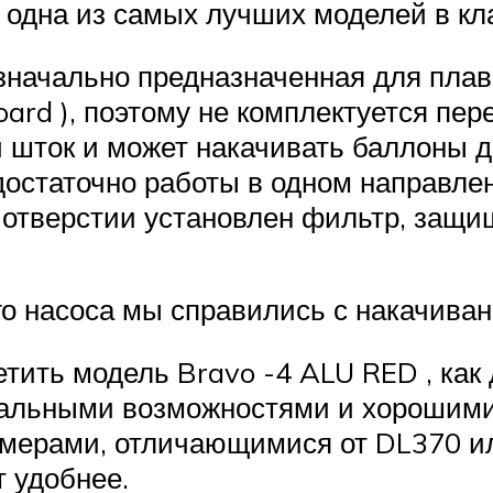
 одна из самых лучших моделей в кл
изначально предназначенная для пла
oard ), поэтому не комплектуется пер
шток и может накачивать баллоны д
достаточно работы в одном направле
 отверстии установлен фильтр, защи
о насоса мы справились с накачиван
етить модель Bravo -4 ALU RED , как
мальными возможностями и хорошими
азмерами, отличающимися от DL370 
т удобнее.