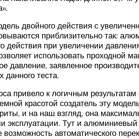
».
одель двойного действия с увеличен
вываются приблизительно так: алю
о действия при увеличении давления
позволяет использовать проходной ма
е давление, заявленное производите
х данного теста.
оса привело к логичным результатам 
земной красотой создатель эту модел
иты, и на наш взгляд, она максимал
и эксплуатации. Тут и алюминиевый
е возможность автоматического пере