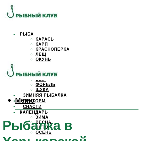
РЫБА
КАРАСЬ
КАРП
КРАСНОПЕРКА
ЛЕЩ
ОКУНЬ
ОСЕТР
ПЛОТВА
САЗАН
СОМ
ФОРЕЛЬ
ЩУКА
ЗИМНЯЯ РЫБАЛКА
Меню
ПРИКОРМ
СНАСТИ
КАЛЕНДАРЬ
ЗИМА
Рыбалка в
ВЕСНА
ЛЕТО
ОСЕНЬ