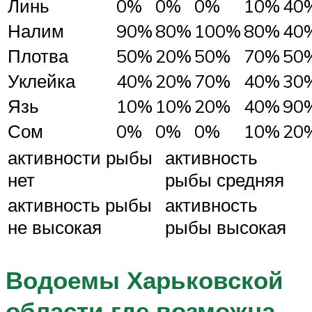
Линь
0%
0%
0%
10%
40
Налим
90%
80%
100%
80%
40
Плотва
50%
20%
50%
70%
50
Уклейка
40%
20%
70%
40%
30
Язь
10%
10%
20%
40%
90
Сом
0%
0%
0%
10%
20
активности рыбы
активность
нет
рыбы средняя
активность рыбы
активность
не высокая
рыбы высокая
Водоемы Харьковской
области где возможна