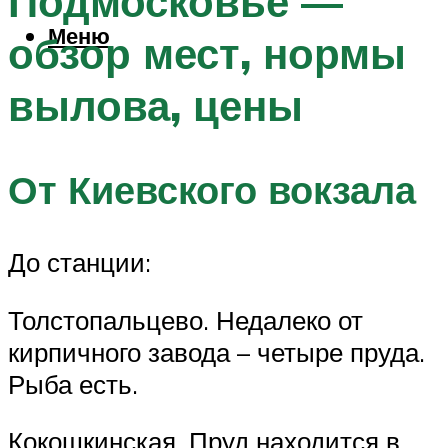
Подмосковье —
Меню
обзор мест, нормы
вылова, цены
От Киевского вокзала
До станции:
Толстопальцево. Недалеко от
кирпичного завода – четыре пруда.
Рыба есть.
Кокошкинская. Пруд находится в