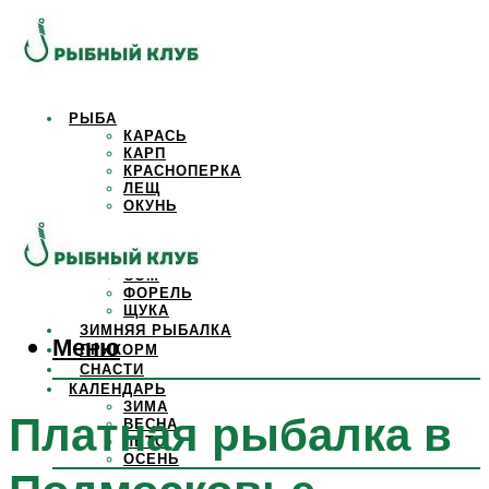
РЫБА
КАРАСЬ
КАРП
КРАСНОПЕРКА
ЛЕЩ
ОКУНЬ
ОСЕТР
ПЛОТВА
САЗАН
СОМ
ФОРЕЛЬ
ЩУКА
ЗИМНЯЯ РЫБАЛКА
Меню
ПРИКОРМ
СНАСТИ
КАЛЕНДАРЬ
ЗИМА
Платная рыбалка в
ВЕСНА
ЛЕТО
ОСЕНЬ